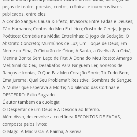
peças de teatro, poesias, contos, crônicas e inúmeros livros
publicados, entre eles:
A Cor do Sangue; Causa & Efeito; Invasora; Entre Fadas e Deuses;
Tão Humanos; Contos do Meu Eu Lírico; Gosto de Cereja; Jogos
Poéticos; Comédia na Média; Entrelinhas; O Jogo da Sedução; O
Abstrato Concreto; Murmúrios de Luz; Um Toque de Deus; Em
Nome da Filha; O Cinturão de Órion; A Santa, a Ovelha & a Orixá;
Menina Bonita Sem Laço de Fita; A Dona do Meu Rosto; Amargo
Mel; Sinal do Céu; Desabafos Para Ninguém Ler; Sonetos de
Ranços e Ironias; O Que Faz Meu Coração Sorrir; Tá Tudo Bem;
Ema Jurema, Qual Seu Problema?; Resistível; Sombras de Sangue;
A Mulher que Esperava a Morte; No Silêncio das Cortinas e
DESTERRO: Exílio Sagrado.
É autor também da duologia:
O Despertar de um Deus e A Descida ao Inferno.
Além disso, desenvolve a coletânea RECONTOS DE FADAS,
composta pelos livros:
O Mago; A Madrasta; A Rainha; A Sereia.