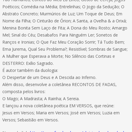
Poéticos; Comédia na Média; Entrelinhas; O Jogo da Sedução; O
Abstrato Concreto; Murmúrios de Luz; Um Toque de Deus; Em
Nome da Filha; O Cinturão de Órion; A Santa, a Ovelha & a Orixá;
Menina Bonita Sem Laço de Fita; A Dona do Meu Rosto; Amargo
Mel; Sinal do Céu; Desabafos Para Ninguém Ler; Sonetos de
Ranços e Ironias; O Que Faz Meu Coração Sorrir; Tá Tudo Bem;
Ema Jurema, Qual Seu Problema?; Resistível; Sombras de Sangue;
A Mulher que Esperava a Morte; No Silêncio das Cortinas e
DESTERRO: Exílio Sagrado.
É autor também da duologia:
O Despertar de um Deus e A Descida ao Inferno.
Além disso, desenvolve a coletânea RECONTOS DE FADAS,
composta pelos livros:
O Mago; A Madrasta; A Rainha; A Sereia.
E lançou a nova coletânea poética EM VERSOS, que reúne:
Jesus em Versos; Maria em Versos; José em Versos; Luzia em
Versos; Sebastião em Versos.