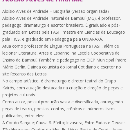
Aloísio Alves de Andrade – Biografia (versão organizada)
Aloísio Alves de Andrade, natural de Bambuí (MG), é professor,
pedagogo, dramaturgo e escritor brasileiro. É graduado e pós-
graduado em Letras pela FASF, mestre em Ciências da Educação
pela FICS, e graduado em Pedagogia pela UNIARAXÁ.
Atua como professor de Língua Portuguesa na FASF, além de
lecionar Literatura, Artes e Espanhol na Escola Cooperativa de
Ensino de Bambuí. Também é pedagogo no CIEP Municipal Padre
Mário Gerlin. É ainda colunista do Jornal Cotidiano e escritor no
site Recanto das Letras.
No campo artístico, é dramaturgo e diretor teatral do Grupo
Kairós, com atuação destacada na criação e direção de peças e
projetos culturais.
Como autor, possui produção vasta e diversificada, abrangendo
peças de teatro, poesias, contos, crônicas e inúmeros livros
publicados, entre eles:
A Cor do Sangue; Causa & Efeito; Invasora; Entre Fadas e Deuses;
Tão Humanos; Contos do Meu Eu Lírico; Gosto de Cereja; Jogos