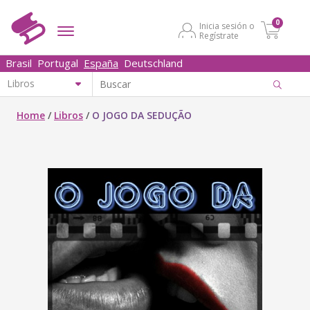
0
Inicia sesión o
Regístrate
Brasil
Portugal
España
Deutschland
Home
/
Libros
/
O JOGO DA SEDUÇÃO