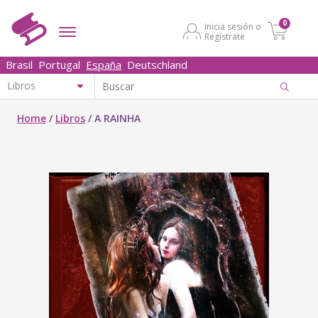
0
Inicia sesión o
Regístrate
Brasil
Portugal
España
Deutschland
Home
/
Libros
/
A RAINHA