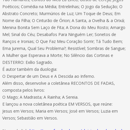
Poéticos; Comédia na Média; Entrelinhas; O Jogo da Sedução; O
Abstrato Concreto; Murmúrios de Luz; Um Toque de Deus; Em
Nome da Filha; O Cinturão de Órion; A Santa, a Ovelha & a Orixá;
Menina Bonita Sem Laço de Fita; A Dona do Meu Rosto; Amargo
Mel; Sinal do Céu; Desabafos Para Ninguém Ler; Sonetos de
Ranços e Ironias; O Que Faz Meu Coração Sorrir; Tá Tudo Bem;
Ema Jurema, Qual Seu Problema?; Resistível; Sombras de Sangue;
A Mulher que Esperava a Morte; No Silêncio das Cortinas e
DESTERRO: Exílio Sagrado.
É autor também da duologia:
O Despertar de um Deus e A Descida ao Inferno.
Além disso, desenvolve a coletânea RECONTOS DE FADAS,
composta pelos livros:
O Mago; A Madrasta; A Rainha; A Sereia.
E lançou a nova coletânea poética EM VERSOS, que reúne:
Jesus em Versos; Maria em Versos; José em Versos; Luzia em
Versos; Sebastião em Versos.