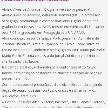
Aloísio Alves de Andrade – Biografia (versão organizada)
Aloísio Alves de Andrade, natural de Bambuí (MG), é professor,
pedagogo, dramaturgo e escritor brasileiro. É graduado e pós-
graduado em Letras pela FASF, mestre em Ciências da Educação
pela FICS, e graduado em Pedagogia pela UNIARAXÁ.
Atua como professor de Língua Portuguesa na FASF, além de
lecionar Literatura, Artes e Espanhol na Escola Cooperativa de
Ensino de Bambuí. Também é pedagogo no CIEP Municipal Padre
Mário Gerlin. É ainda colunista do Jornal Cotidiano e escritor no
site Recanto das Letras.
No campo artístico, é dramaturgo e diretor teatral do Grupo
Kairós, com atuação destacada na criação e direção de peças e
projetos culturais.
Como autor, possui produção vasta e diversificada, abrangendo
peças de teatro, poesias, contos, crônicas e inúmeros livros
publicados, entre eles:
A Cor do Sangue; Causa & Efeito; Invasora; Entre Fadas e Deuses;
Tão Humanos; Contos do Meu Eu Lírico; Gosto de Cereja; Jogos