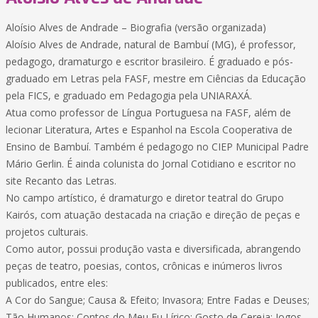
Aloísio Alves de Andrade – Biografia (versão organizada)
Aloísio Alves de Andrade, natural de Bambuí (MG), é professor,
pedagogo, dramaturgo e escritor brasileiro. É graduado e pós-
graduado em Letras pela FASF, mestre em Ciências da Educação
pela FICS, e graduado em Pedagogia pela UNIARAXÁ.
Atua como professor de Língua Portuguesa na FASF, além de
lecionar Literatura, Artes e Espanhol na Escola Cooperativa de
Ensino de Bambuí. Também é pedagogo no CIEP Municipal Padre
Mário Gerlin. É ainda colunista do Jornal Cotidiano e escritor no
site Recanto das Letras.
No campo artístico, é dramaturgo e diretor teatral do Grupo
Kairós, com atuação destacada na criação e direção de peças e
projetos culturais.
Como autor, possui produção vasta e diversificada, abrangendo
peças de teatro, poesias, contos, crônicas e inúmeros livros
publicados, entre eles:
A Cor do Sangue; Causa & Efeito; Invasora; Entre Fadas e Deuses;
Tão Humanos; Contos do Meu Eu Lírico; Gosto de Cereja; Jogos