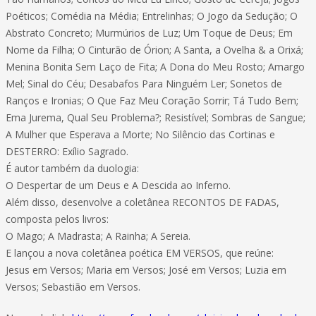
Poéticos; Comédia na Média; Entrelinhas; O Jogo da Sedução; O
Abstrato Concreto; Murmúrios de Luz; Um Toque de Deus; Em
Nome da Filha; O Cinturão de Órion; A Santa, a Ovelha & a Orixá;
Menina Bonita Sem Laço de Fita; A Dona do Meu Rosto; Amargo
Mel; Sinal do Céu; Desabafos Para Ninguém Ler; Sonetos de
Ranços e Ironias; O Que Faz Meu Coração Sorrir; Tá Tudo Bem;
Ema Jurema, Qual Seu Problema?; Resistível; Sombras de Sangue;
A Mulher que Esperava a Morte; No Silêncio das Cortinas e
DESTERRO: Exílio Sagrado.
É autor também da duologia:
O Despertar de um Deus e A Descida ao Inferno.
Além disso, desenvolve a coletânea RECONTOS DE FADAS,
composta pelos livros:
O Mago; A Madrasta; A Rainha; A Sereia.
E lançou a nova coletânea poética EM VERSOS, que reúne:
Jesus em Versos; Maria em Versos; José em Versos; Luzia em
Versos; Sebastião em Versos.