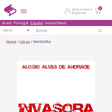
0
Inicia sesión o
Regístrate
Brasil
Portugal
España
Deutschland
Home
/
Libros
/
INVASORA