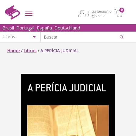
0
Inicia sesión o
Regístrate
Brasil
Portugal
España
Deutschland
Home
/
Libros
/
A PERÍCIA JUDICIAL