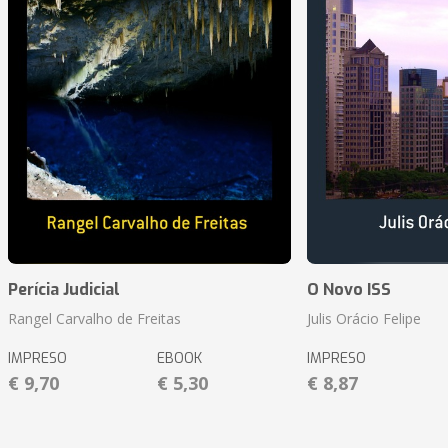
Perícia Judicial
O Novo ISS
Rangel Carvalho de Freitas
Julis Orácio Felipe
IMPRESO
EBOOK
IMPRESO
€ 9,70
€ 5,30
€ 8,87