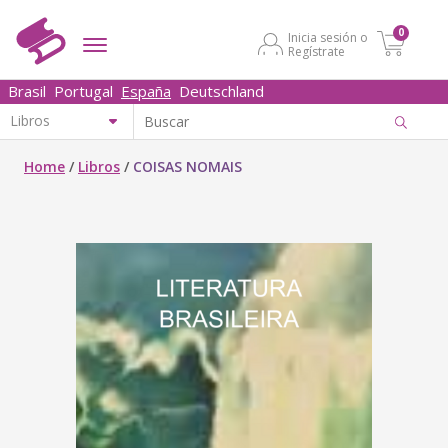
0
Inicia sesión o
Regístrate
Brasil
Portugal
España
Deutschland
Home
/
Libros
/
COISAS NOMAIS