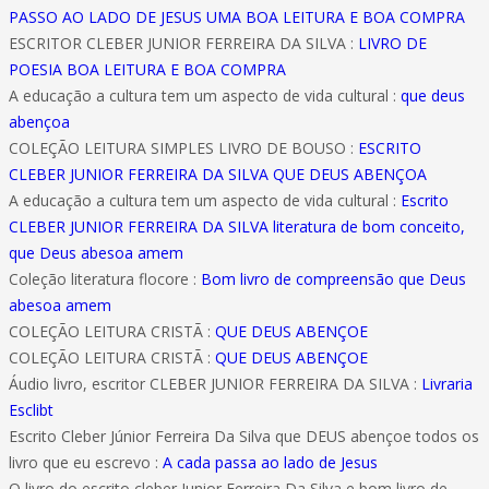
PASSO AO LADO DE JESUS UMA BOA LEITURA E BOA COMPRA
ESCRITOR CLEBER JUNIOR FERREIRA DA SILVA :
LIVRO DE
POESIA BOA LEITURA E BOA COMPRA
A educação a cultura tem um aspecto de vida cultural :
que deus
abençoa
COLEÇÃO LEITURA SIMPLES LIVRO DE BOUSO :
ESCRITO
CLEBER JUNIOR FERREIRA DA SILVA QUE DEUS ABENÇOA
A educação a cultura tem um aspecto de vida cultural :
Escrito
CLEBER JUNIOR FERREIRA DA SILVA literatura de bom conceito,
que Deus abesoa amem
Coleção literatura flocore :
Bom livro de compreensão que Deus
abesoa amem
COLEÇÃO LEITURA CRISTÃ :
QUE DEUS ABENÇOE
COLEÇÃO LEITURA CRISTÃ :
QUE DEUS ABENÇOE
Áudio livro, escritor CLEBER JUNIOR FERREIRA DA SILVA :
Livraria
Esclibt
Escrito Cleber Júnior Ferreira Da Silva que DEUS abençoe todos os
livro que eu escrevo :
A cada passa ao lado de Jesus
O livro do escrito cleber Junior Ferreira Da Silva e bom livro de