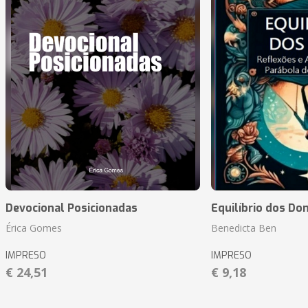
Devocional Posicionadas
Equilíbrio dos Do
Érica Gomes
Benedicta Ben
IMPRESO
IMPRESO
€ 24,51
€ 9,18