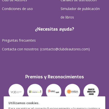
Condiciones de uso
Simulador de publicación
de libros
¿Necesitas ayuda?
Preguntas frecuentes
Contacta con nosotros: (
contacto@clubdeautores.com
)
Premios y Reconocimientos
Utilizamos cookies.
Para garantizar el correcto funcionamiento y la mejora continua