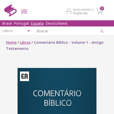
0
Inicia sesión o
Regístrate
Brasil
Portugal
España
Deutschland
Home
/
Libros
/
Comentário Bíblico - Volume 1 - Antigo
Testamento