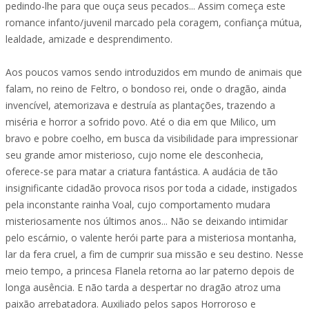
pedindo-lhe para que ouça seus pecados... Assim começa este
romance infanto/juvenil marcado pela coragem, confiança mútua,
lealdade, amizade e desprendimento.
Aos poucos vamos sendo introduzidos em mundo de animais que
falam, no reino de Feltro, o bondoso rei, onde o dragão, ainda
invencível, atemorizava e destruía as plantações, trazendo a
miséria e horror a sofrido povo. Até o dia em que Milico, um
bravo e pobre coelho, em busca da visibilidade para impressionar
seu grande amor misterioso, cujo nome ele desconhecia,
oferece-se para matar a criatura fantástica. A audácia de tão
insignificante cidadão provoca risos por toda a cidade, instigados
pela inconstante rainha Voal, cujo comportamento mudara
misteriosamente nos últimos anos... Não se deixando intimidar
pelo escárnio, o valente herói parte para a misteriosa montanha,
lar da fera cruel, a fim de cumprir sua missão e seu destino. Nesse
meio tempo, a princesa Flanela retorna ao lar paterno depois de
longa ausência. E não tarda a despertar no dragão atroz uma
paixão arrebatadora. Auxiliado pelos sapos Horroroso e