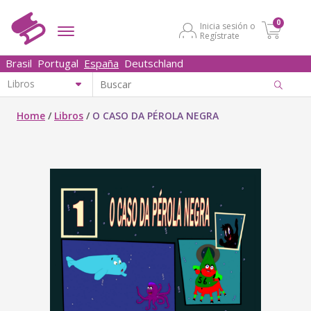
0
Inicia sesión o
Regístrate
Brasil
Portugal
España
Deutschland
Home
/
Libros
/
O CASO DA PÉROLA NEGRA