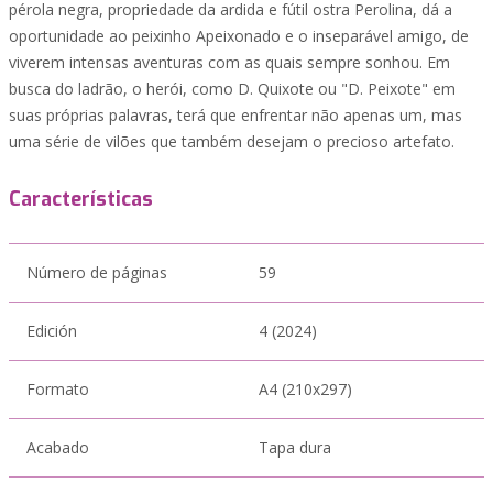
pérola negra, propriedade da ardida e fútil ostra Perolina, dá a
oportunidade ao peixinho Apeixonado e o inseparável amigo, de
viverem intensas aventuras com as quais sempre sonhou. Em
busca do ladrão, o herói, como D. Quixote ou "D. Peixote" em
suas próprias palavras, terá que enfrentar não apenas um, mas
uma série de vilões que também desejam o precioso artefato.
Características
Número de páginas
59
Edición
4 (2024)
Formato
A4 (210x297)
Acabado
Tapa dura