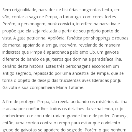
Sem originalidade, narrador de histórias sangrentas tenta, em
vão, contar a saga de Pimpa, a tartaruga, com cores fortes.
Porém, a personagem, punk convicta, interfere na narrativa e
propõe que ela seja relatada a partir de seu próprio ponto de
vista. A gata patricinha, Apolônia, fanática por shoppings e roupas
de marca, apoiando a amiga, intervém, revelando de maneira
indiscreta que Pimpa é apaixonada pelo emo Ub, um gaivota
diferente do bando de jiujiteiros que domina a paradisíaca ilha,
cenário desta história. Estes três personagens escondem um
antigo segredo, repassado por uma ancestral de Pimpa, que se
torna o objeto de desejo das truculentas aves lideradas por Ju-
Gaivota e sua companheira Maria-Tatame.
A fim de proteger Pimpa, Ub revela ao bando os mistérios da ilha
e acaba por confiar-lhes todos os detalhes da velha lenda, cujo
conhecimento e controle trariam grande fonte de poder. Começa,
então, uma corrida contra o tempo para evitar que o violento
grupo de gaivotas se apodere do segredo. Porém o que nenhum