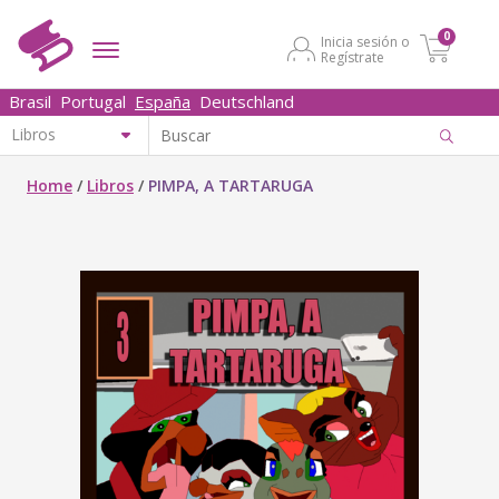
0
Inicia sesión o
Regístrate
Brasil
Portugal
España
Deutschland
Home
/
Libros
/
PIMPA, A TARTARUGA