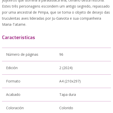
jiujiteiros que domina a paradisíaca ilha, cenário desta história.
Estes três personagens escondem um antigo segredo, repassado
por uma ancestral de Pimpa, que se torna o objeto de desejo das
truculentas aves lideradas por Ju-Gaivota e sua companheira
Maria-Tatame.
Características
Número de páginas
96
Edición
2 (2024)
Formato
A4 (210x297)
Acabado
Tapa dura
Coloración
Colorido