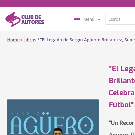
Menú
Home
/
Libros
/
"El Legado de Sergio Agüero: Brillantez, Sup
"El Leg
Brillan
Celebra
Fútbol"
"Un Recor