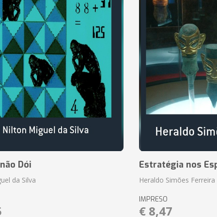
 não Dói
Estratégia nos Es
uel da Silva
Heraldo Simões Ferreira
IMPRESO
5
€ 8,47