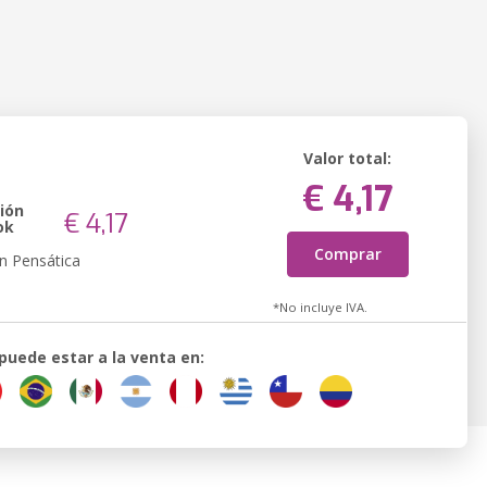
Valor total:
€ 4,17
ión
€ 4,17
ok
Comprar
n Pensática
*No incluye IVA.
 puede estar a la venta en: