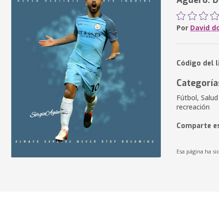
Agüero: D
Por
David d
Código del l
Categoría
Fútbol, Salud
recreación
Comparte es
Esa página ha si