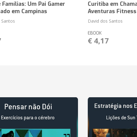
e Famílias: Um Pai Gamer
Curitiba em Chama
itado em Campinas
Aventuras Fitness 
 Santos
David dos Santos
EBOOK
7
€ 4,17