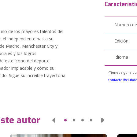
Característi
Número de
 uno de los mayores talentos del
 el Independiente hasta su
Edición
de Madrid, Manchester City y
iales y los logros
Idioma
de este ícono del deporte.
eador implacable y cómo su
¿Tienes alguna qu
do. Sigue su increíble trayectoria
contacto@clubd
este autor