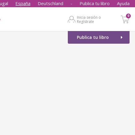
ugal
España
Deutschland
-
Publica tu libro
Ayuda
0
Inicia sesión o
o
Regístrate
Publica tu libro