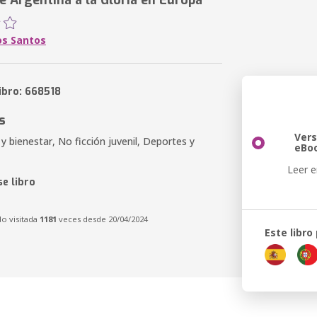
e Argentina a la Gloria en Europa"
os Santos
ibro: 668518
s
Vers
 y bienestar, No ficción juvenil, Deportes y
eBo
Leer e
e libro
do visitada
1181
veces desde 20/04/2024
Este libro