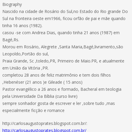
Biography
Nascido na cidade de Rosário do Sul,no Estado do Rio grande Do
Sul na fronteira oeste em1966, ficou orfão de pai e mãe quando
tinha 16 anos (1982).
casou -se com Andrea Dias, quando tinha 21 anos (1987) em
Bagé,Rs.
Morou em Rosário, Alegrete ,Santa Maria,Bagé,livramento,são
Leopoldo,Portão do sul,
Praia Grande, Sc ,toledo,PR, Primeiro de Maio.PR, e atualmente
em União da Vitória ,PR.
completou 28 anos de feliz matrimônio e tem dois filhos
,Hebenéser (21 anos )e Gileade ( 15 anos)
Pastor evangélico a 26 anos e formado, Bacheral em teologia
pela Universidade Da Bíblia (curso livre)
sempre sonhador gosta de escrever e ler ,sobre tudo ,mas
especialmente ficção e romance
http://carlosaugustoprates.blogspot.com.br/:
http://carlosaugustoprates.blogspot.com.br/