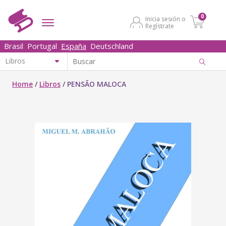
0
Inicia sesión o
Regístrate
Brasil
Portugal
España
Deutschland
Home
/
Libros
/
PENSÃO MALOCA