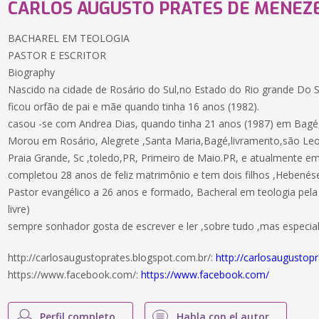
CARLOS AUGUSTO PRATES DE MENEZ
BACHAREL EM TEOLOGIA
PASTOR E ESCRITOR
Biography
Nascido na cidade de Rosário do Sul,no Estado do Rio grande Do S
ficou orfão de pai e mãe quando tinha 16 anos (1982).
casou -se com Andrea Dias, quando tinha 21 anos (1987) em Bagé
Morou em Rosário, Alegrete ,Santa Maria,Bagé,livramento,são Leo
Praia Grande, Sc ,toledo,PR, Primeiro de Maio.PR, e atualmente em 
completou 28 anos de feliz matrimônio e tem dois filhos ,Hebenése
Pastor evangélico a 26 anos e formado, Bacheral em teologia pela 
livre)
sempre sonhador gosta de escrever e ler ,sobre tudo ,mas especi
http://carlosaugustoprates.blogspot.com.br/:
http://carlosaugustop
https://www.facebook.com/:
https://www.facebook.com/
Perfil completo
Habla con el autor