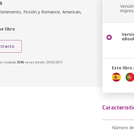
s
Versió
impres
tenimento, Ficción y Romance, American,
e libro
Versi
eBoo
xtracto
do visitada
3595
veces desde 29/05/2017
Este libro
Característi
Número de