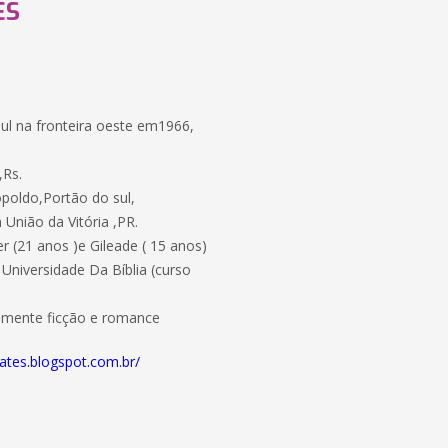
ES
ul na fronteira oeste em1966,
,Rs.
poldo,Portão do sul,
União da Vitória ,PR.
r (21 anos )e Gileade ( 15 anos)
Universidade Da Bíblia (curso
almente ficção e romance
rates.blogspot.com.br/