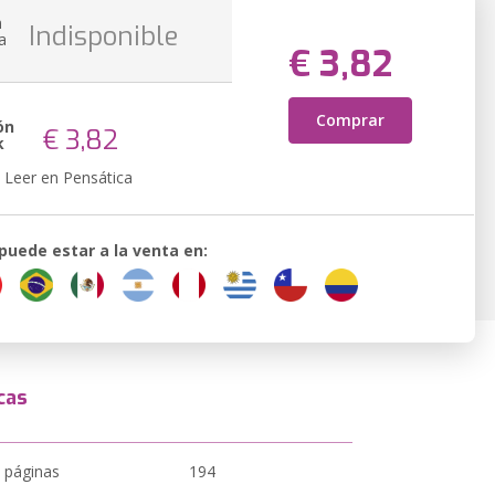
n
Indisponible
a
€ 3,82
Comprar
ón
€ 3,82
k
Leer en Pensática
 puede estar a la venta en:
cas
 páginas
194