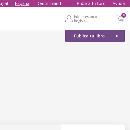
ugal
España
Deutschland
-
Publica tu libro
Ayuda
0
Inicia sesión o
o
Regístrate
Publica tu libro