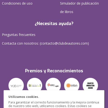
Condiciones de uso
Simulador de publicación
de libros
¿Necesitas ayuda?
Preguntas frecuentes
Contacta con nosotros: (
contacto@clubdeautores.com
)
Premios y Reconocimientos
Utilizamos cookies.
Para garantizar el correcto funcionamiento y la mejora continua
Seguridad
de nuestro sitio web, utilizamos cookies. Estas cookies se