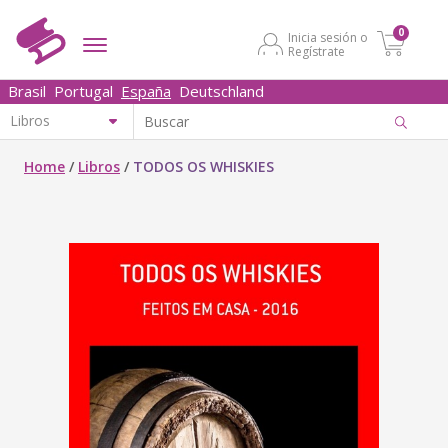
0
Inicia sesión o
Regístrate
Brasil
Portugal
España
Deutschland
Home
/
Libros
/
TODOS OS WHISKIES