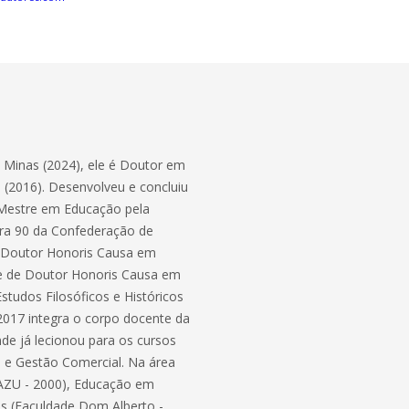
e Minas (2024), ele é Doutor em
s (2016). Desenvolveu e concluiu
 Mestre em Educação pela
eira 90 da Confederação de
de Doutor Honoris Causa em
) e de Doutor Honoris Causa em
studos Filosóficos e Históricos
2017 integra o corpo docente da
e já lecionou para os cursos
ca e Gestão Comercial. Na área
AZU - 2000), Educação em
is (Faculdade Dom Alberto -