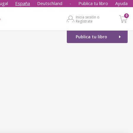
ugal
España
Deutschland
-
Publica tu libro
Ayuda
0
Inicia sesión o
o
Regístrate
Publica tu libro