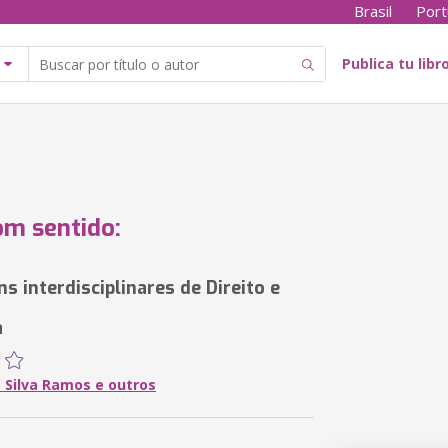
Brasil
Port
Publica tu libr
om sentido:
s interdisciplinares de Direito e
a
s Silva Ramos e outros