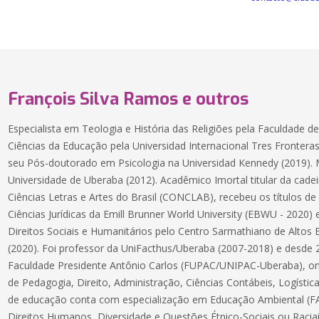
François Silva Ramos e outros
Especialista em Teologia e História das Religiões pela Faculdade d
Ciências da Educação pela Universidad Internacional Tres Frontera
seu Pós-doutorado em Psicologia na Universidad Kennedy (2019).
Universidade de Uberaba (2012). Acadêmico Imortal titular da cad
Ciências Letras e Artes do Brasil (CONCLAB), recebeu os títulos 
Ciências Jurídicas da Emill Brunner World University (EBWU - 2020
Direitos Sociais e Humanitários pelo Centro Sarmathiano de Altos E
(2020). Foi professor da UniFacthus/Uberaba (2007-2018) e desde 
Faculdade Presidente Antônio Carlos (FUPAC/UNIPAC-Uberaba), ond
de Pedagogia, Direito, Administração, Ciências Contábeis, Logísti
de educação conta com especialização em Educação Ambiental (F
Direitos Humanos, Diversidade e Questões Étnico-Sociais ou Racia