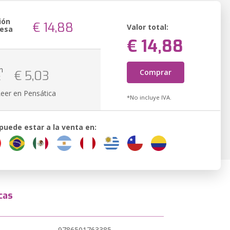
ión
€ 14,88
Valor total:
resa
€ 14,88
n
Comprar
€ 5,03
k
Leer en Pensática
*No incluye IVA.
 puede estar a la venta en:
cas
9786501763385