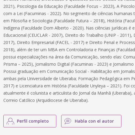
2021), Psicologia da Educação (Faculdade Focus – 2023), A Psicolo
com a Lei (Facuminas - 2022). No segmento de ciências humanas 
em Filosofia e Sociologia (Faculdade Futura – 2018), História (Fac
Indígena (Faculdade Dom Alberto - 2020). Nas ciências jurídicas é 
Educacional (CEUCLAR - 2007), Direito do Trabalho (UNIP - 2011), D
2017), Direito Empresarial (FACEL - 2017) e Direito Penal e Process
2018), além de ter um MBA em Controladoria e Finanças (Faculda
possui especializações na área da Comunicação, sendo elas: Comun
Prisma – 2025), Jornalismo Digital (Facuminas - 2023) e Jornalismo
Possui graduação em Comunicação Social - Habilitação em Jornalis
ambas pela Universidade de Uberaba; Formação Pedagógica em Ped
2017) e Licenciatura em História (Faculdade Unyleya – 2021). Foi c
atualmente é colunista e articulista do Jornal da Manhã (Uberaba), 
Correio Católico (Arquidiocese de Uberaba).
Perfil completo
Habla con el autor