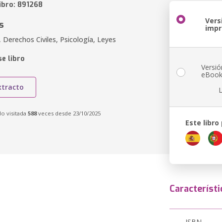
ibro: 891268
Vers
s
imp
 Derechos Civiles, Psicología, Leyes
e libro
Versió
eBoo
xtracto
do visitada
588
veces desde 23/10/2025
Este libro
Característi
ISBN