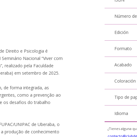
Número de
Edición
Formato
de Direito e Psicologia é
I Seminário Nacional “Viver com
Acabado
”, realizado pela Faculdade
beraba) em setembro de 2025.
Coloración
, de forma integrada, as
 urgentes, como a prevenção ao
Tipo de pa
 e os desafios do trabalho
Idioma
a FUPAC/UNIPAC de Uberaba, o
¿Tienes alguna qu
m a produção de conhecimento
contacto@clubd