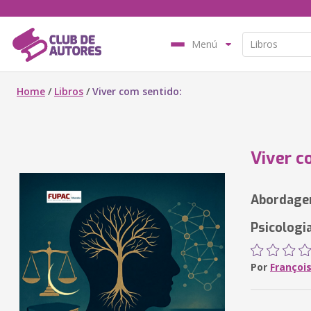
Menú
Home
/
Libros
/
Viver com sentido:
Viver c
Abordagen
Psicologi
Por
Françoi