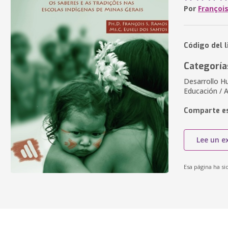
Por
François
Código del l
Categoría
Desarrollo H
Educación / 
Comparte es
Lee un e
Esa página ha si