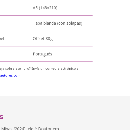
A5 (148x210)
Tapa blanda (con solapas)
pel
Offset 80g
Portugués
eja sobre ese libro? Envía un correo electrónico a
eautores.com
s
e Minas (2024), ele é Doutor em