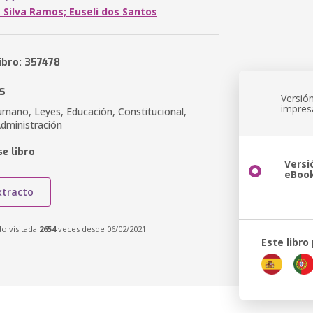
 Silva Ramos; Euseli dos Santos
ibro: 357478
s
Versió
impres
umano, Leyes, Educación, Constitucional,
Administración
e libro
Versi
eBoo
xtracto
do visitada
2654
veces desde 06/02/2021
Este libro