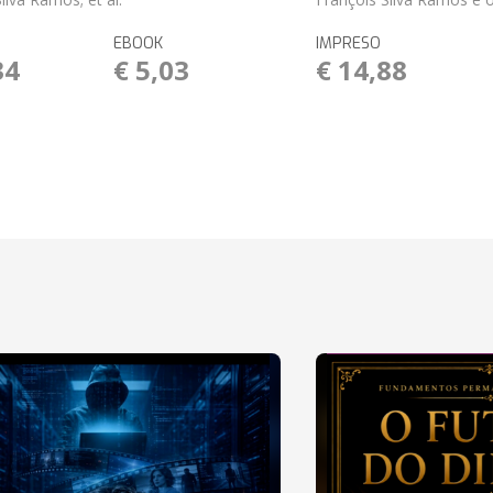
EBOOK
IMPRESO
34
€ 5,03
€ 14,88