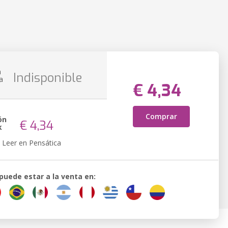
n
Indisponible
a
€ 4,34
Comprar
ón
€ 4,34
k
Leer en Pensática
 puede estar a la venta en: