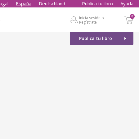
ugal
España
Deutschland
-
Publica tu libro
Ayuda
0
Inicia sesión o
o
Regístrate
Publica tu libro