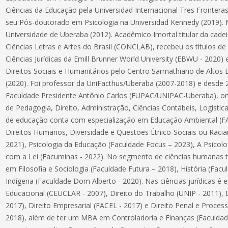
Ciências da Educação pela Universidad Internacional Tres Frontera
seu Pós-doutorado em Psicologia na Universidad Kennedy (2019).
Universidade de Uberaba (2012). Acadêmico Imortal titular da cad
Ciências Letras e Artes do Brasil (CONCLAB), recebeu os títulos 
Ciências Jurídicas da Emill Brunner World University (EBWU - 2020
Direitos Sociais e Humanitários pelo Centro Sarmathiano de Altos E
(2020). Foi professor da UniFacthus/Uberaba (2007-2018) e desde 
Faculdade Presidente Antônio Carlos (FUPAC/UNIPAC-Uberaba), ond
de Pedagogia, Direito, Administração, Ciências Contábeis, Logísti
de educação conta com especialização em Educação Ambiental (F
Direitos Humanos, Diversidade e Questões Étnico-Sociais ou Racia
2021), Psicologia da Educação (Faculdade Focus – 2023), A Psicolo
com a Lei (Facuminas - 2022). No segmento de ciências humanas 
em Filosofia e Sociologia (Faculdade Futura – 2018), História (Fac
Indígena (Faculdade Dom Alberto - 2020). Nas ciências jurídicas é 
Educacional (CEUCLAR - 2007), Direito do Trabalho (UNIP - 2011), D
2017), Direito Empresarial (FACEL - 2017) e Direito Penal e Process
2018), além de ter um MBA em Controladoria e Finanças (Faculda