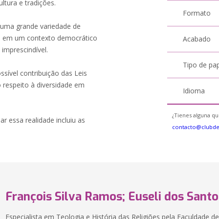
tura e tradições.
Formato
de uma grande variedade de
las em um contexto democrático
Acabado
imprescindível.
Tipo de pa
ssível contribuição das Leis
o respeito à diversidade em
Idioma
¿Tienes alguna qu
 essa realidade incluiu as
contacto@clubd
François Silva Ramos; Euseli dos Santo
Especialista em Teologia e História das Religiões pela Faculdade d