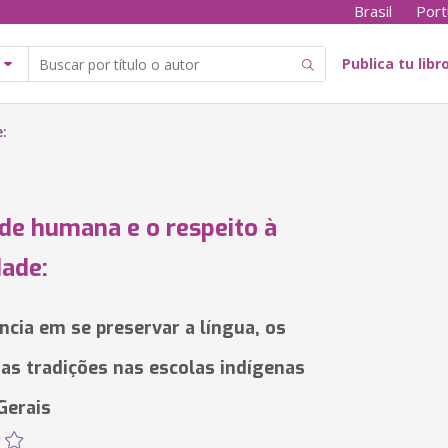
Brasil
Port
Publica tu libr
:
de humana e o respeito à
dade:
ncia em se preservar a língua, os
 as tradições nas escolas indígenas
Gerais