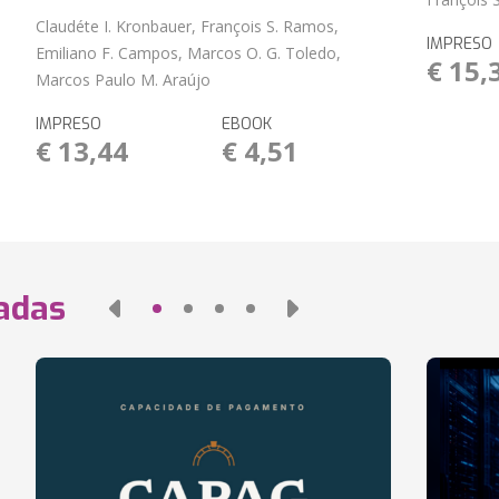
Claudéte I. Kronbauer, François S. Ramos,
IMPRESO
Emiliano F. Campos, Marcos O. G. Toledo,
€ 15,
Marcos Paulo M. Araújo
IMPRESO
EBOOK
€ 13,44
€ 4,51
nadas