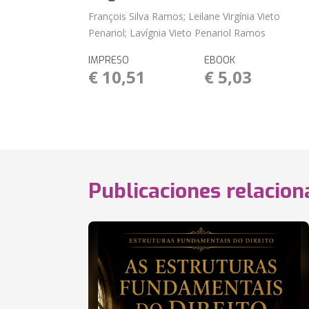
François Silva Ramos; Leilane Virgínia Vieto
Penariol; Lavígnia Vieto Penariol Ramos
IMPRESO
EBOOK
€ 10,51
€ 5,03
Publicaciones relacio