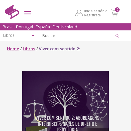
0
Inicia sesión o
Regístrate
Brasil
Portugal
España
Deutschland
Home
/
Libros
/
Viver com sentido 2: