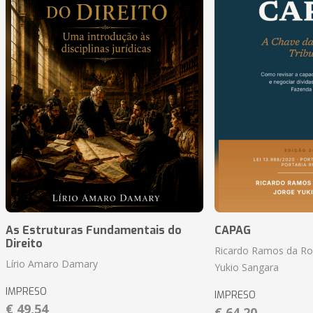
As Estruturas Fundamentais do
CAPAG
Direito
Ricardo Ramos da Roc
Lírio Amaro Damary
Yukio Sangara
IMPRESO
IMPRESO
€ 49,54
€ 64,20