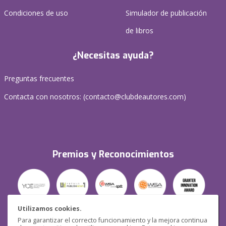
Condiciones de uso
Simulador de publicación
de libros
¿Necesitas ayuda?
Preguntas frecuentes
Contacta con nosotros: (
contacto@clubdeautores.com
)
Premios y Reconocimientos
Utilizamos cookies.
Para garantizar el correcto funcionamiento y la mejora continua
Seguridad