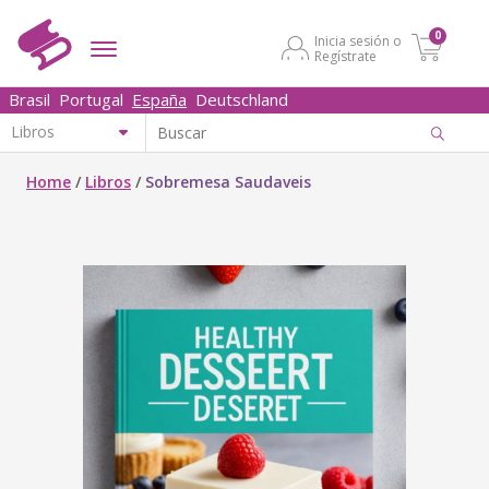
0
Inicia sesión o
Regístrate
Brasil
Portugal
España
Deutschland
Home
/
Libros
/
Sobremesa Saudaveis