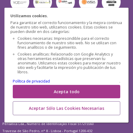
Utilizamos cookies.
Para garantizar el correcto funcionamiento y la mejora continua
Seguridad
de nuestro sitio web, utilizamos cookies. Estas cookies se
pueden dividir en dos categorías:
Cookies necesarias: Imprescindible para el correcto
funcionamiento de nuestro sitio web. No se utilizan con
fines analíticos o de seguimiento.
Cookies analíticas: Relacionado con Google Analytics y
otras herramientas estadísticas que preservan tu
Redes sociales
anonimato. Utilizamos estas cookies para mejorar nuestro
sitio web y facilitarte la impresión y/o publicación de tus
libros.
Política de privacidad
.
Acepta todo
Aceptar Sólo Las Cookies Necesarias
Pensática Lda., Número de Identificação Fiscal 517215560
Travessa de São Pedro, n° 8 - Lisboa - Portugal 1200-432