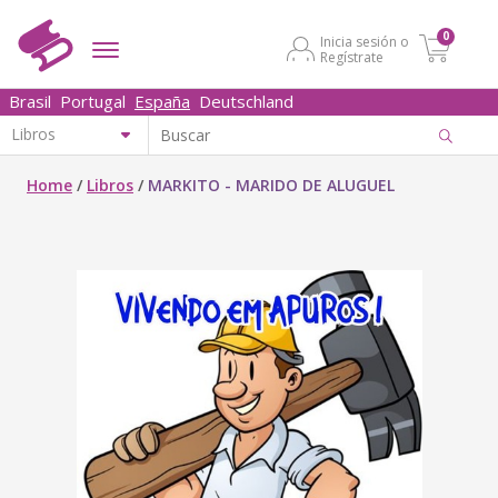
0
Inicia sesión o
Regístrate
Brasil
Portugal
España
Deutschland
Home
/
Libros
/
MARKITO - MARIDO DE ALUGUEL