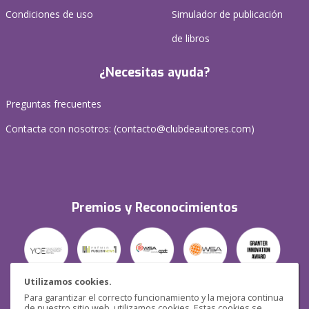
Condiciones de uso
Simulador de publicación
de libros
¿Necesitas ayuda?
Preguntas frecuentes
Contacta con nosotros: (
contacto@clubdeautores.com
)
Premios y Reconocimientos
Utilizamos cookies.
Para garantizar el correcto funcionamiento y la mejora continua
Seguridad
de nuestro sitio web, utilizamos cookies. Estas cookies se