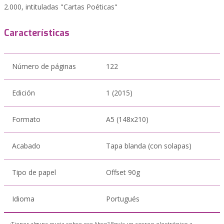
2.000, intituladas "Cartas Poéticas"
Características
Número de páginas
122
Edición
1 (2015)
Formato
A5 (148x210)
Acabado
Tapa blanda (con solapas)
Tipo de papel
Offset 90g
Idioma
Portugués
¿Tienes alguna queja sobre ese libro? Envía un correo electrónico a