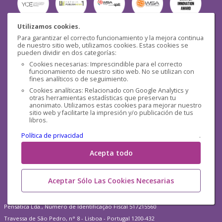
Utilizamos cookies.
Para garantizar el correcto funcionamiento y la mejora continua
Seguridad
de nuestro sitio web, utilizamos cookies. Estas cookies se
pueden dividir en dos categorías:
Cookies necesarias: Imprescindible para el correcto
funcionamiento de nuestro sitio web. No se utilizan con
fines analíticos o de seguimiento.
Cookies analíticas: Relacionado con Google Analytics y
otras herramientas estadísticas que preservan tu
Redes sociales
anonimato. Utilizamos estas cookies para mejorar nuestro
sitio web y facilitarte la impresión y/o publicación de tus
libros.
Política de privacidad
.
Acepta todo
Aceptar Sólo Las Cookies Necesarias
Pensática Lda., Número de Identificação Fiscal 517215560
Travessa de São Pedro, n° 8 - Lisboa - Portugal 1200-432