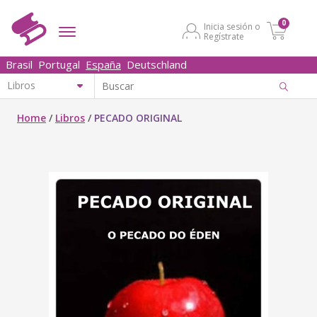
0
Inicia sesión o
Regístrate
Brasil
Portugal
España
Deutschland
Home
/
Libros
/
PECADO ORIGINAL