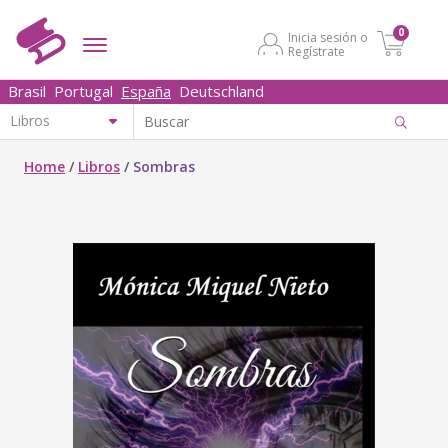
0
Inicia sesión o
Regístrate
Brasil
Portugal
España
Deutschland
Home
/
Libros
/
Sombras