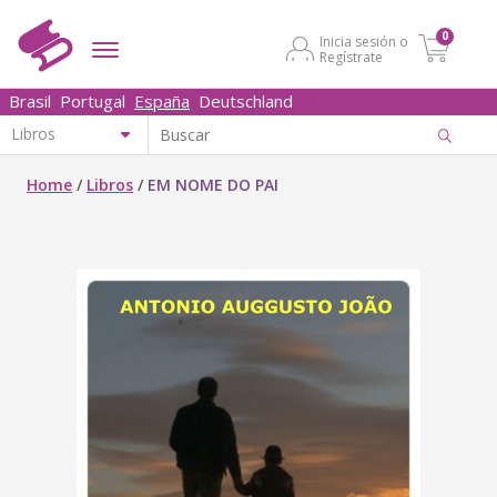
0
Inicia sesión o
Regístrate
Brasil
Portugal
España
Deutschland
Home
/
Libros
/
EM NOME DO PAI