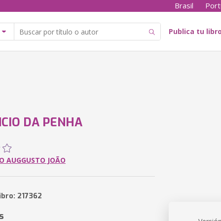
Brasil
Port
Publica tu libr
NCIO DA PENHA
O AUGGUSTO JOÃO
ibro: 217362
s