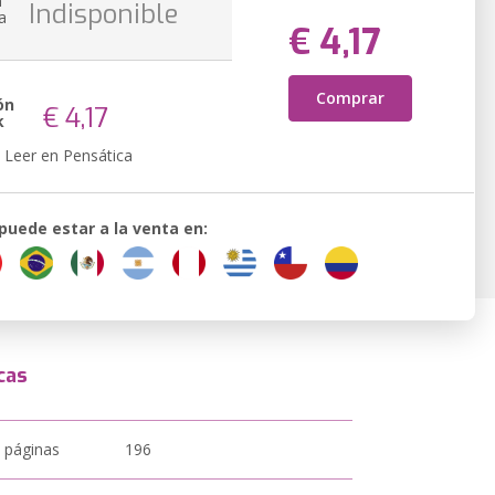
n
Indisponible
a
€ 4,17
Comprar
ón
€ 4,17
k
Leer en Pensática
 puede estar a la venta en:
cas
 páginas
196