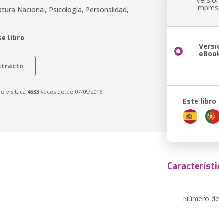
Versió
impres
ratura Nacional, Psicología, Personalidad,
e libro
Versi
eBoo
xtracto
do visitada
4533
veces desde 07/09/2016
Este libro
Característi
Número de