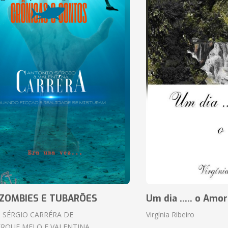
ZOMBIES E TUBARÕES
Um dia ..... o Amor
 SÉRGIO CARRÉRA DE
Virgínia Ribeiro
RQUE MELO E VALENTINA