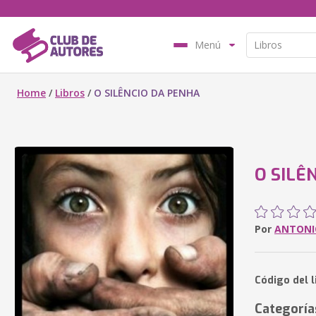
Menú
Home
/
Libros
/
O SILÊNCIO DA PENHA
O SILÊ
Por
ANTONI
Código del l
Categoría