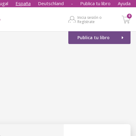
ugal
España
Deutschland
-
Publica tu libro
Ayuda
0
Inicia sesión o
o
Regístrate
Publica tu libro